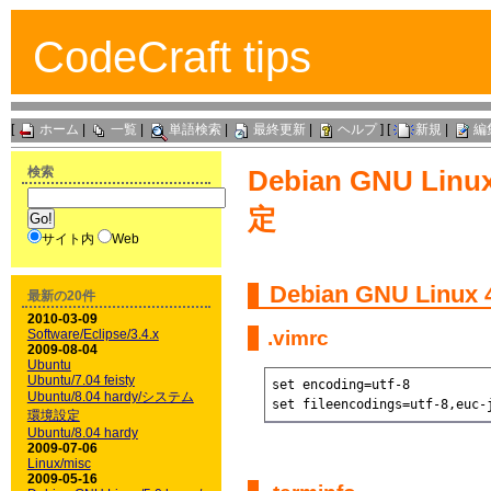
CodeCraft tips
[
ホーム
|
一覧
|
単語検索
|
最終更新
|
ヘルプ
] [
新規
|
編
検索
Debian GNU Lin
定
サイト内
Web
Debian GNU Linux
最新の20件
2010-03-09
Software/Eclipse/3.4.x
.vimrc
2009-08-04
Ubuntu
Ubuntu/7.04 feisty
set encoding=utf-8

Ubuntu/8.04 hardy/システム
set fileencodings=utf-8,euc-
環境設定
Ubuntu/8.04 hardy
2009-07-06
Linux/misc
2009-05-16