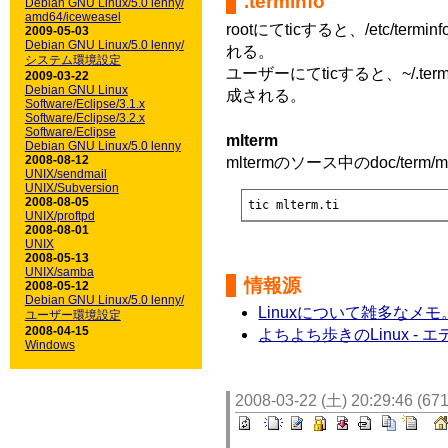
.terminfo
Debian GNU Linux/5.0 lenny/
amd64/iceweasel
rootにてticすると、/etc/
2009-05-03
Debian GNU Linux/5.0 lenny/
れる。
システム環境設定
ユーザーにてticすると、~/.t
2009-03-22
Debian GNU Linux
成される。
Software/Eclipse/3.1.x
Software/Eclipse/3.2.x
Software/Eclipse
mlterm
Debian GNU Linux/5.0 lenny
2008-08-12
mltermのソース中のdoc/term/
UNIX/sendmail
UNIX/Subversion
2008-08-05
tic mlterm.ti
UNIX/proftpd
2008-08-01
UNIX
2008-05-13
UNIX/samba
情報源
2008-05-12
Debian GNU Linux/5.0 lenny/
Linuxについて雑多なメモ。
ユーザー環境設定
2008-04-15
よちよち歩きのLinux -
Windows
2008-03-22 (土) 20:29:46 (67