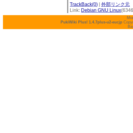
TrackBack(0)
|
外部リンク元
Link:
Debian GNU Linux
(634
Mod
PukiWiki Plus! 1.4.7plus-u2-eucjp
Copyr
Ba