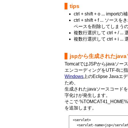
tips
ctrl + shift + o ... impo
ctrl + shift + f 
ペースを削除してしまう
複数行選択して ctrl + /
複数行選択して ctrl + i
jspから生成されたja
TomcatではJSPからjav
エンコーディングをUTF-8に
Windows
上のEclipse Ja
ため、
生成されたjavaソースコードをE
字化けが発生します。
そこで %TOMCAT41_HOME%
を追加します。
 <servlet>

   <servlet-name>jsp</servlet