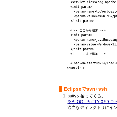
   <servlet-class>org.apache
   <init-param>

     <param-name>logVerbosity
     <param-value>WARNING</pa
   </init-param>

   <!-- ここから追加 -->

   <init-param>

     <param-name>javaEncoding
     <param-value>Windows-31J
   </init-param>

   <!-- ここまで追加 -->

   <load-on-startup>3</load-o
 </servlet>
Eclipseでsvn+ssh
puttyを拾ってくる。
ゑBLOG - PuTTY 0.59
適当なディレクトリにイ