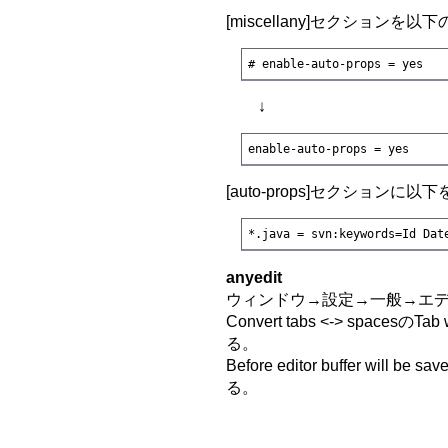
[miscellany]セクションを
# enable-auto-props = yes
↓
enable-auto-props = yes
[auto-props]セクションに以
*.java = svn:keywords=Id Dat
anyedit
ウィンドウ→設定→一般→エディター
Convert tabs <-> spacesのTab
る。
Before editor buffer will b
る。