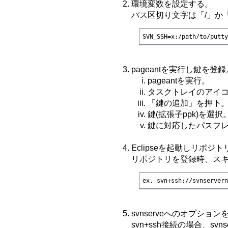
環境変数を設定する。
パス区切り文字は「/」か「
SVN_SSH=x:/path/to/putt
pageantを実行し鍵を登録
pageantを実行。
タスクトレイのアイ
「鍵の追加」を押下
鍵(拡張子ppk)を選択
鍵に対応したパスフ
Eclipseを起動しリポジ
リポジトリを登録時、スキー
ex. svn+ssh://svnserver
svnserveへのオプショ
svn+ssh接続の場合、svns