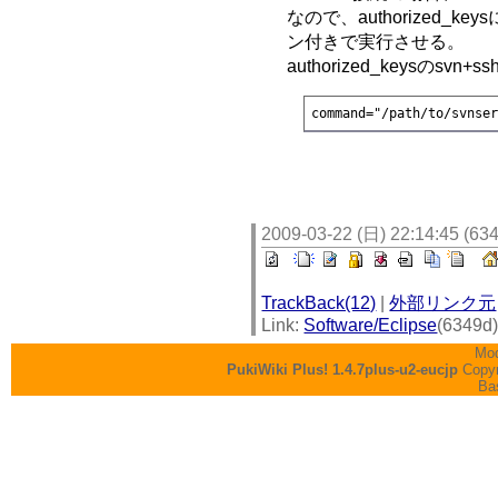
なので、authorized_ke
ン付きで実行させる。
authorized_keysの
command="/path/to/svnse
2009-03-22 (日) 22:14:45 (63
TrackBack(12)
|
外部リンク元
Link:
Software/Eclipse
(6349d
Mod
PukiWiki Plus! 1.4.7plus-u2-eucjp
Copyr
Ba