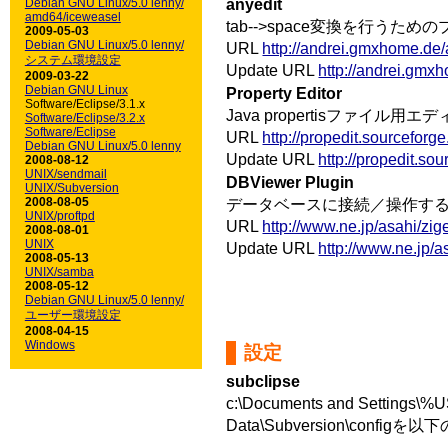
anyedit
Debian GNU Linux/5.0 lenny/
amd64/iceweasel
tab-->space変換を行うた
2009-05-03
Debian GNU Linux/5.0 lenny/
URL
http://andrei.gmxhome.de/
システム環境設定
Update URL
http://andrei.gmx
2009-03-22
Debian GNU Linux
Property Editor
Software/Eclipse/3.1.x
Java propertisファイル
Software/Eclipse/3.2.x
Software/Eclipse
URL
http://propedit.sourceforge.
Debian GNU Linux/5.0 lenny
Update URL
http://propedit.so
2008-08-12
UNIX/sendmail
DBViewer Plugin
UNIX/Subversion
2008-08-05
データベースに接続／操作す
UNIX/proftpd
URL
http://www.ne.jp/asahi/zi
2008-08-01
UNIX
Update URL
http://www.ne.jp/
2008-05-13
UNIX/samba
2008-05-12
Debian GNU Linux/5.0 lenny/
ユーザー環境設定
2008-04-15
Windows
設定
subclipse
c:\Documents and Settings\
Data\Subversion\conf