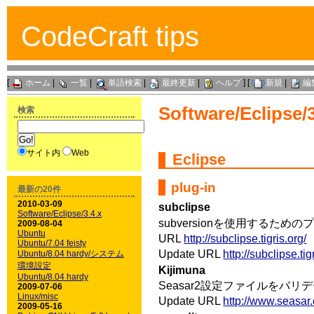
CodeCraft tips
[
ホーム
|
一覧
|
単語検索
|
最終更新
|
ヘルプ
] [
新規
|
編
Software/Eclipse/3
検索
サイト内
Web
Eclipse
plug-in
最新の20件
2010-03-09
subclipse
Software/Eclipse/3.4.x
subversionを使用するため
2009-08-04
Ubuntu
URL
http://subclipse.tigris.org/
Ubuntu/7.04 feisty
Update URL
http://subclipse.ti
Ubuntu/8.04 hardy/システム
環境設定
Kijimuna
Ubuntu/8.04 hardy
Seasar2設定ファイルをバ
2009-07-06
Linux/misc
Update URL
http://www.seasar.
2009-05-16