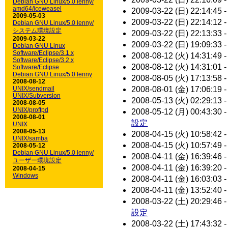
Debian GNU Linux/5.0 lenny/
amd64/iceweasel
2009-03-22 (日) 22:14:45 
2009-05-03
2009-03-22 (日) 22:14:12 
Debian GNU Linux/5.0 lenny/
システム環境設定
2009-03-22 (日) 22:13:33 
2009-03-22
2009-03-22 (日) 19:09:33 
Debian GNU Linux
Software/Eclipse/3.1.x
2008-08-12 (火) 14:31:49 
Software/Eclipse/3.2.x
2008-08-12 (火) 14:31:01 
Software/Eclipse
Debian GNU Linux/5.0 lenny
2008-08-05 (火) 17:13:58 
2008-08-12
UNIX/sendmail
2008-08-01 (金) 17:06:19 
UNIX/Subversion
2008-05-13 (火) 02:29:13 
2008-08-05
UNIX/proftpd
2008-05-12 (月) 00:43:30 
2008-08-01
設定
UNIX
2008-05-13
2008-04-15 (火) 10:58:42 
UNIX/samba
2008-04-15 (火) 10:57:49 
2008-05-12
Debian GNU Linux/5.0 lenny/
2008-04-11 (金) 16:39:46 
ユーザー環境設定
2008-04-11 (金) 16:39:20 
2008-04-15
Windows
2008-04-11 (金) 16:03:03 
2008-04-11 (金) 13:52:40 
2008-03-22 (土) 20:29:46 
設定
2008-03-22 (土) 17:43:32 